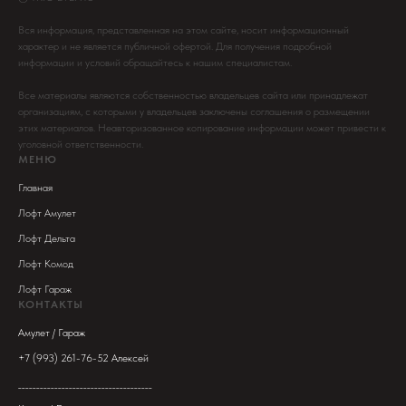
Вся информация, представленная на этом сайте, носит информационный
характер и не является публичной офертой. Для получения подробной
информации и условий обращайтесь к нашим специалистам.
Все материалы являются собственностью владельцев сайта или принадлежат
организациям, с которыми у владельцев заключены соглашения о размещении
этих материалов. Неавторизованное копирование информации может привести к
уголовной ответственности.
МЕНЮ
Главная
Лофт Амулет
Лофт Дельта
Лофт Комод
Лофт Гараж
КОНТАКТЫ
Амулет / Гараж
+7 (993) 261-76-52 Алексей
_____________________________________